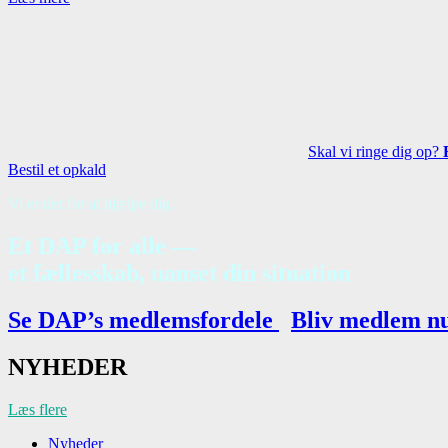
Skal vi ringe dig op?
Bestil et opkald
Vi er der for at hjælpe dig.
Et DAP for alle —
et fællesskab, uanset din situation
Se DAP’s medlemsfordele
Bliv medlem n
NYHEDER
Læs flere
Nyheder