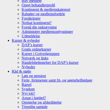
Bliv medlem
Opret behandlerprofil
Kontingent & medlemskategori
Rabatter og medlemsfordele
Forsikringer
Nedsat kontingent?
Forstå din opkrævning
Administrer medlemsoplysninger
Udmeldelse
Kurser & nyheder
DAP’s kurser
Gratis onlinekurser
Kurser i Gotvedgruppen
Netværk og links
Handelsbetingelser for DAP’s kurser
Nyheder
Råd & støtte
Løn og pension
Ferie, feriepenge samt fri- og søgnehelligdage
Barsel
Sygdom
Nyt job?
Ansat i fagtitel?
Opsigelse og afskedigelse
Tjenstlig samtale