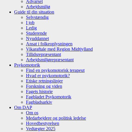
Advarsel
Arbejdsmiljø
Guide til din situation
Selvstændig
I job
Ledig
Studerende
Nyuddannet
Ansat i folkeoplysningen
Vikaraftale med Region Midtjylland
Tillidsrepræsentant
Arbejdsmiljørepræsentant
Psykomotorik
Find en psykomotorisk terapeut
Hvad er psykomotorik?
Etiske retningslinjer
Forskning og viden
Fagets historie
Fagbladet Psykomotorik
Fagbladsarkiv
Om DAP
Om os
Medarbejdere og politisk ledelse
Hovedbestyrelsen
Vedtægter 2025